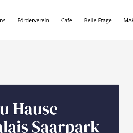
ns
Förderverein
Café
Belle Etage
MAK
u Hause
alais Saarpark